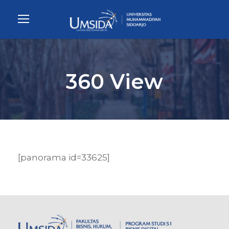
360 View
[panorama id=33625]