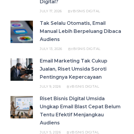
Digital?
JULY 17, 2026
BISNIS DIGITAL
BY
Tak Selalu Otomatis, Email
Manual Lebih Berpeluang Dibaca
Audiens
JULY 13, 2026
BISNIS DIGITAL
BY
Email Marketing Tak Cukup
Jualan, Riset Umsida Soroti
Pentingnya Kepercayaan
JULY 9, 2026
BISNIS DIGITAL
BY
Riset Bisnis Digital Umsida
Ungkap Email Blast Cepat Belum
Tentu Efektif Menjangkau
Audiens
JULY 5, 2026
BISNIS DIGITAL
BY