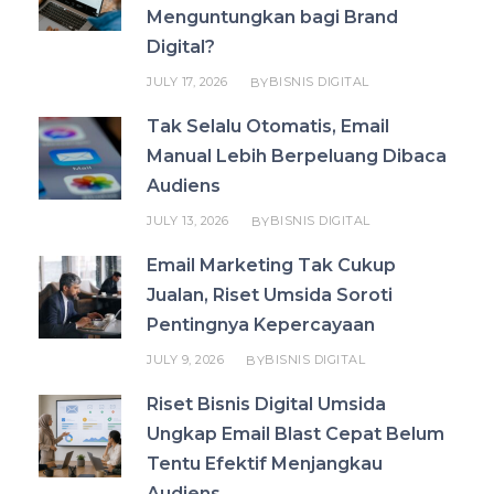
Menguntungkan bagi Brand
Digital?
JULY 17, 2026
BISNIS DIGITAL
BY
Tak Selalu Otomatis, Email
Manual Lebih Berpeluang Dibaca
Audiens
JULY 13, 2026
BISNIS DIGITAL
BY
Email Marketing Tak Cukup
Jualan, Riset Umsida Soroti
Pentingnya Kepercayaan
JULY 9, 2026
BISNIS DIGITAL
BY
Riset Bisnis Digital Umsida
Ungkap Email Blast Cepat Belum
Tentu Efektif Menjangkau
Audiens