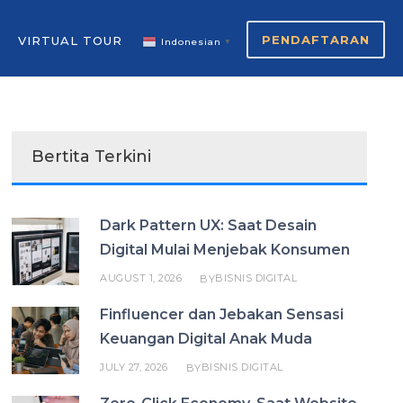
PENDAFTARAN
VIRTUAL TOUR
Indonesian
▼
Bertita Terkini
Dark Pattern UX: Saat Desain
Digital Mulai Menjebak Konsumen
AUGUST 1, 2026
BISNIS DIGITAL
BY
Finfluencer dan Jebakan Sensasi
Keuangan Digital Anak Muda
JULY 27, 2026
BISNIS DIGITAL
BY