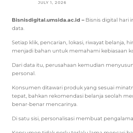
JULY 1, 2026
Bisnisdigital.umsida.ac.id –
Bisnis digital hari
data.
Setiap klik, pencarian, lokasi, riwayat belanja
menjadi bahan untuk memahami kebiasaan 
Dari data itu, perusahaan kemudian menyusun
personal.
Konsumen ditawari produk yang sesuai minatn
tepat, bahkan rekomendasi belanja seolah 
benar-benar mencarinya.
Di satu sisi, personalisasi membuat pengalaman
Konsumen tidak perlu terlalu lama mencari bar