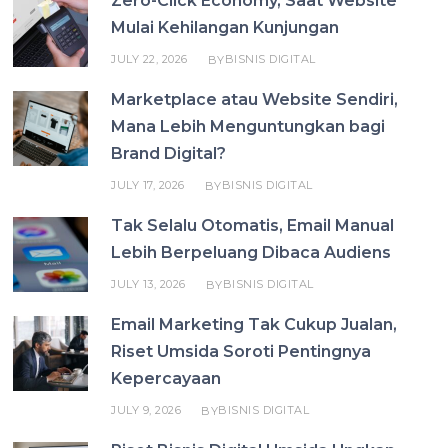
Zero-Click Economy, Saat Website
Mulai Kehilangan Kunjungan
JULY 22, 2026
BISNIS DIGITAL
BY
Marketplace atau Website Sendiri,
Mana Lebih Menguntungkan bagi
Brand Digital?
JULY 17, 2026
BISNIS DIGITAL
BY
Tak Selalu Otomatis, Email Manual
Lebih Berpeluang Dibaca Audiens
JULY 13, 2026
BISNIS DIGITAL
BY
Email Marketing Tak Cukup Jualan,
Riset Umsida Soroti Pentingnya
Kepercayaan
JULY 9, 2026
BISNIS DIGITAL
BY