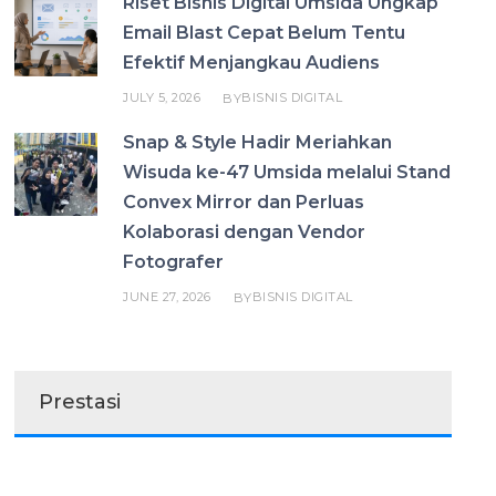
Riset Bisnis Digital Umsida Ungkap
Email Blast Cepat Belum Tentu
Efektif Menjangkau Audiens
JULY 5, 2026
BISNIS DIGITAL
BY
Snap & Style Hadir Meriahkan
Wisuda ke-47 Umsida melalui Stand
Convex Mirror dan Perluas
Kolaborasi dengan Vendor
Fotografer
JUNE 27, 2026
BISNIS DIGITAL
BY
Prestasi