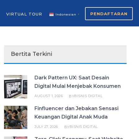
PENDAFTARAN
VIRTUAL TOUR
Indonesian
▼
Bertita Terkini
Dark Pattern UX: Saat Desain
Digital Mulai Menjebak Konsumen
AUGUST 1, 2026
BISNIS DIGITAL
BY
Finfluencer dan Jebakan Sensasi
Keuangan Digital Anak Muda
JULY 27, 2026
BISNIS DIGITAL
BY