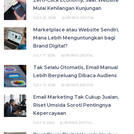
Zero-Click Economy, Saat Website
Mulai Kehilangan Kunjungan
JULY 22, 2026
BISNIS DIGITAL
BY
Marketplace atau Website Sendiri,
Mana Lebih Menguntungkan bagi
Brand Digital?
JULY 17, 2026
BISNIS DIGITAL
BY
Tak Selalu Otomatis, Email Manual
Lebih Berpeluang Dibaca Audiens
JULY 13, 2026
BISNIS DIGITAL
BY
Email Marketing Tak Cukup Jualan,
Riset Umsida Soroti Pentingnya
Kepercayaan
JULY 9, 2026
BISNIS DIGITAL
BY