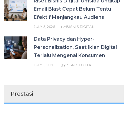
Riset Bisnis Digital Umsida Ungkap
Email Blast Cepat Belum Tentu
Efektif Menjangkau Audiens
JULY 5, 2026
BISNIS DIGITAL
BY
Data Privacy dan Hyper-
Personalization, Saat Iklan Digital
Terlalu Mengenal Konsumen
JULY 1, 2026
BISNIS DIGITAL
BY
Prestasi