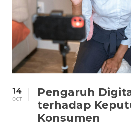
Pengaruh Digita
14
OCT
terhadap Keput
Konsumen