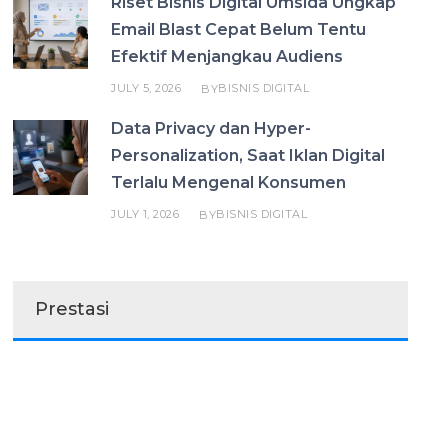
Riset Bisnis Digital Umsida Ungkap
Email Blast Cepat Belum Tentu
Efektif Menjangkau Audiens
JULY 5, 2026
BISNIS DIGITAL
BY
Data Privacy dan Hyper-
Personalization, Saat Iklan Digital
Terlalu Mengenal Konsumen
JULY 1, 2026
BISNIS DIGITAL
BY
Prestasi