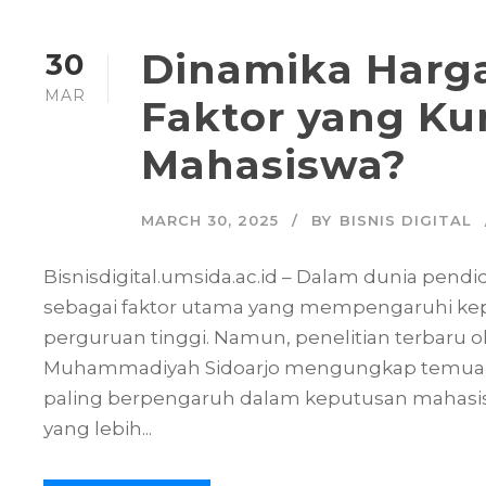
Dinamika Harga
30
MAR
Faktor yang Ku
Mahasiswa?
MARCH 30, 2025
BY
BISNIS DIGITAL
Bisnisdigital.umsida.ac.id – Dalam dunia pendi
sebagai faktor utama yang mempengaruhi ke
perguruan tinggi. Namun, penelitian terbaru ol
Muhammadiyah Sidoarjo mengungkap temuan y
paling berpengaruh dalam keputusan mahasisw
yang lebih...