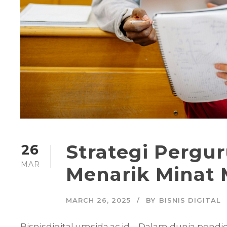
Strategi Pergu
26
MAR
Menarik Minat
MARCH 26, 2025
BY
BISNIS DIGITAL
Bisnisdigital.umsida.ac.id – Dalam dunia pend